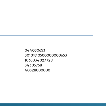
044030653
30101810500000000653
1065034027728
34305768
40328000000