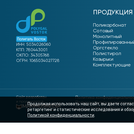
ПРОДУКЦИЯ
Поликарбонат
Сотовый
Монолитный
Профилированны
ИНН: 5034026060
Оргстекло
КПП: 780443001
Полистирол
ОКПО: 34305768
Козырьки
ОГРН: 1065034027728
Комплектующие
Сайт разработан
Политика конфиденциально
и продвигается
Пользовательское соглаше
Продолжая использовать наш сайт, вы даете соглас
ООО "Полигаль Восток". Вс
ретаргетинг и статистические исследования и обзор
Политикой конфиденциальности
.