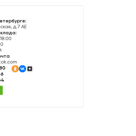
етербурге:
ская, д.7 АЕ
склада:
 18:00
00
й
очта
tok.com
-80
66
64