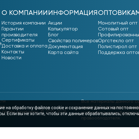
О КОМПАНИИ
ИНФОРМАЦИЯ
ОПТОВИКА
История компании
Акции
Монолитный опт
Гарантии
Калькулятор
Сотовый опт
производителя
Блог
Профилированны
Сертификаты
Свойства полимеров
Оргстекло опт
й
Доставка и оплата
Документация
Полистирол опт
Контакты
Карта сайта
Поддержка опто
Новости
сти
Все материалы данного са
ние
дизайн). Запрещается коп
ие на обработку файлов cookie и сохранение данных на постоянно
е права защищены. © 2011–2026
использование информации
ы. Если вы не хотите, чтобы эти данные обрабатывались, отключи
правообладателя.