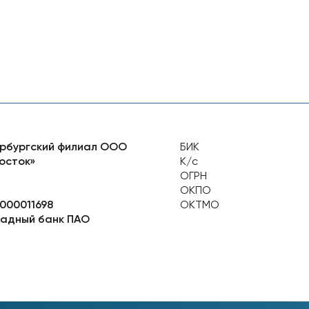
рбургский филиал ООО
БИК
осток»
К/с
ОГРН
ОКПО
000011698
ОКТМО
адный банк ПАО