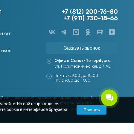
+7 (812) 200-76-80
М
+7 (911) 730-18-66
й опт
Заказать звонок
виков
Офис в Санкт-Петербурге:
ул. Политехническая, д.7 АЕ
Пн-пт: с 9:00 до 18:00
Пт: с 9:00 до 17:00
йта являются объектами авторского права (в том числе
ирование, распространение или любое иное
м сайте. На сайте проводится
 и объектов без предварительного согласия
те cookie в интерфейсе браузера.
Принять